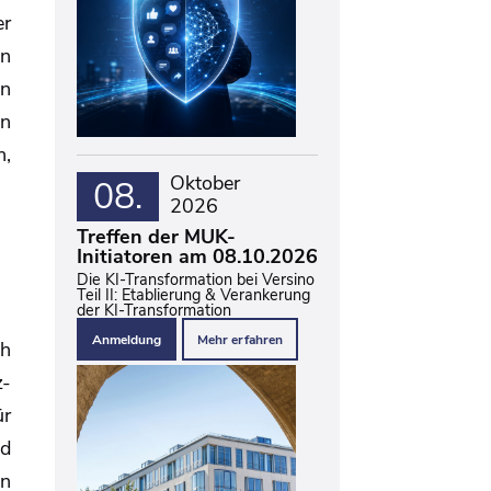
er
en
in
en
h,
Oktober
08.
2026
Treffen der MUK-
Initiatoren am 08.10.2026
Die KI-Transformation bei Versino
Teil II: Etablierung & Verankerung
der KI-Transformation
Anmeldung
Mehr erfahren
ch
z-
ür
nd
en