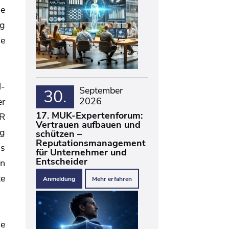
ne
ng
ne
l-
September
30.
2026
er
17. MUK-Expertenforum:
bR
Vertrauen aufbauen und
ng
schützen –
Reputationsmanagement
ns
für Unternehmer und
Entscheider
en
te
Anmeldung
Mehr erfahren
he