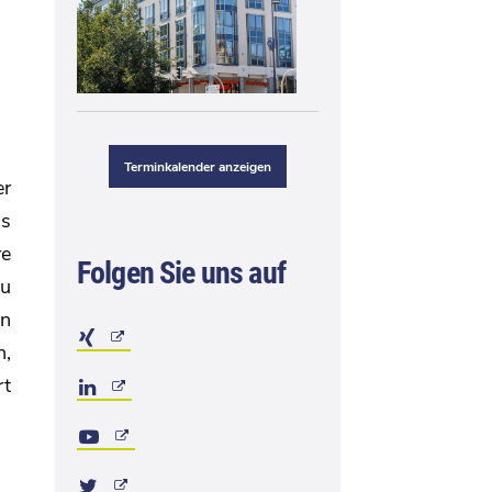
Terminkalender anzeigen
er
ls
re
Folgen Sie uns auf
zu
en
n,
rt