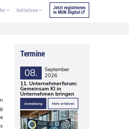
Jetzt registrieren
der
Initiativen
in MUK-Digital
Termine
September
08.
2026
11. Unternehmerforum:
Gemeinsam KI in
Unternehmen bringen
en
Anmeldung
Mehr erfahren
ng
be
es