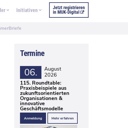
Jetzt registrieren
der
Initiativen
in MUK-Digital
merBriefe
Termine
August
06.
2026
115. Roundtable:
Praxisbeispiele aus
zukunftsorientierten
Organisationen &
innovative
Geschäftsmodelle
Anmeldung
Mehr erfahren