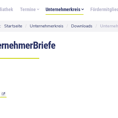
iathek
Termine
Unternehmerkreis
Fördermitglie
:
Startseite
/
Unternehmerkreis
/
Downloads
/
Unterneh
ernehmerBriefe