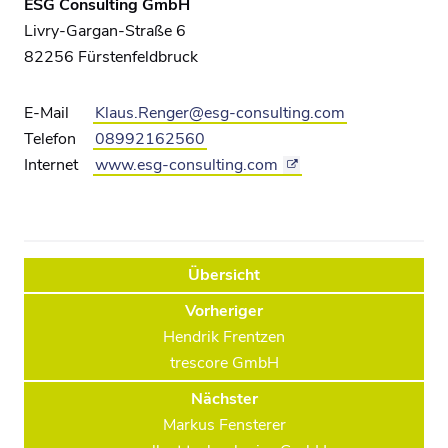
ESG Consulting GmbH
Livry-Gargan-Straße 6
82256 Fürstenfeldbruck
E-Mail
Klaus.Renger@esg-consulting.com
Telefon
08992162560
Internet
www.esg-consulting.com
Übersicht
Vorheriger
Hendrik Frentzen
trescore GmbH
Nächster
Markus Fensterer