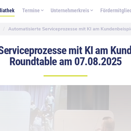
iathek
Termine
Unternehmerkreis
Fördermitglie
/
Automatisierte Serviceprozesse mit KI am Kundenbeispi
Serviceprozesse mit KI am Kund
Roundtable am 07.08.2025