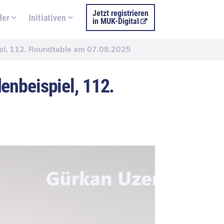
Jetzt registrieren
der
Initiativen
in MUK-Digital
el, 112. Roundtable am 07.08.2025
enbeispiel, 112.