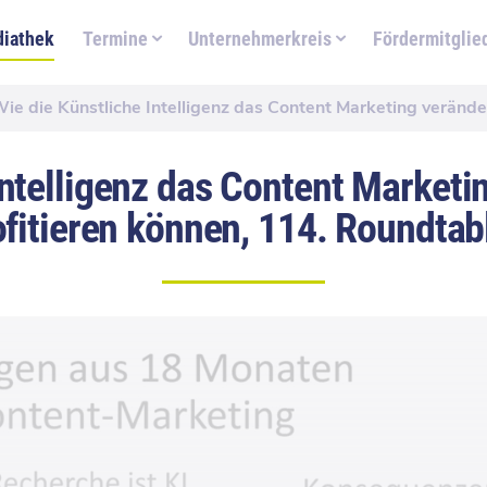
iathek
Termine
Unternehmerkreis
Fördermitglie
ie die Künstliche Intelligenz das Content Marketing verändert und wie Sie von der
Intelligenz das Content Marketi
rofitieren können, 114. Roundta