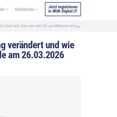
Jetzt registrieren
der
Initiativen
in MUK-Digital
 KI profitieren können, 114. Roundtable am 26.03.2026
ng verändert und wie
ble am 26.03.2026