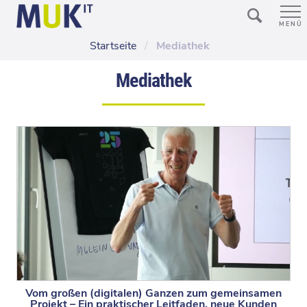
MENÜ
Startseite
/
Mediathek
Mediathek
Vom großen (digitalen) Ganzen zum gemeinsamen
Projekt – Ein praktischer Leitfaden, neue Kunden